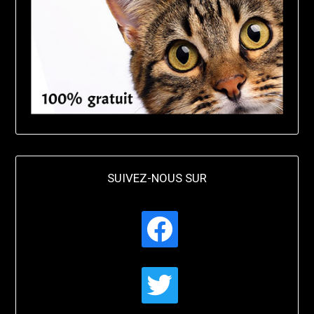
SUIVEZ-NOUS SUR
facebook
twitter