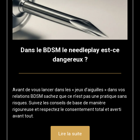
Dans le BDSM le needleplay est-ce
dangereux ?
Posted
by
on
francisloup
Avant de vous lancer dans les « jeux d’aiguilles » dans vos
4
relations BDSM sachez que ce n’est pas une pratique sans
juin
risques. Suivez les conseils de base de manière
2025
rigoureuse et respectez le consentement total et averti
avant tout.
Lire la suite