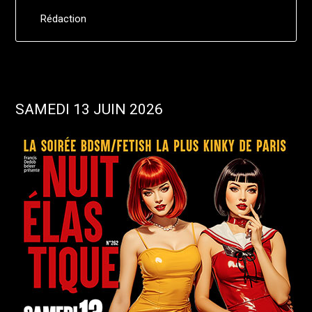
Rédaction
SAMEDI 13 JUIN 2026