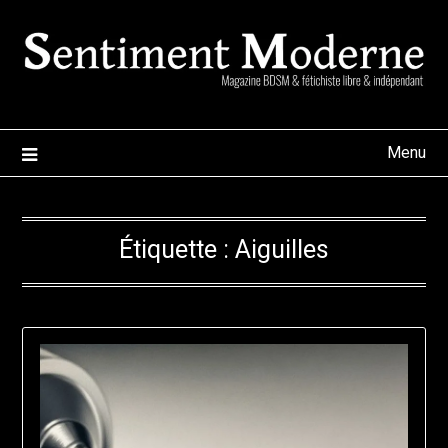
Skip
to
content
Menu
Étiquette :
Aiguilles