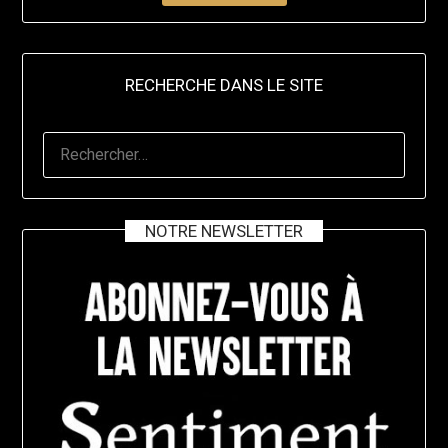
RECHERCHE DANS LE SITE
RECHERCHER :
NOTRE NEWSLETTER