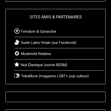
SITES AMIS & PARTENAIRES
Femdom & Gynarchie
Guide Latex Vinyle (sur Facebook)
Modernité Relative
Nuit Élastique (soirée BDSM)
TribuMove (magazine LGBT+ pop culture)