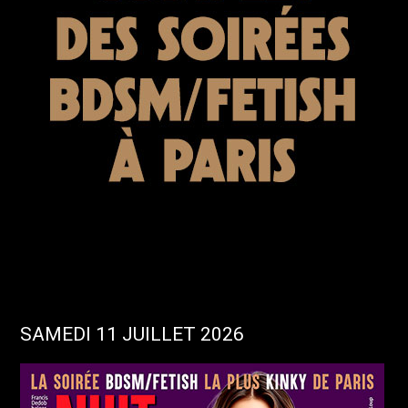
SAMEDI 11 JUILLET 2026