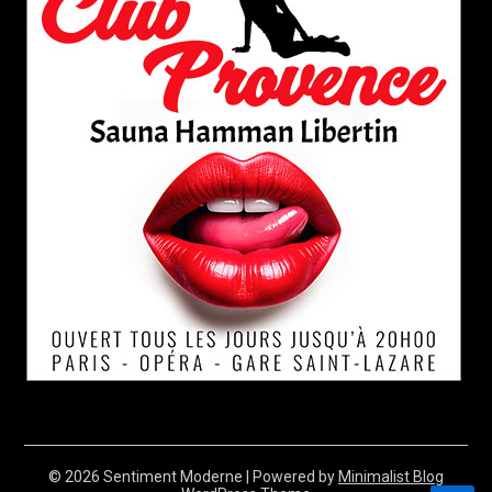
© 2026 Sentiment Moderne
| Powered by
Minimalist Blog