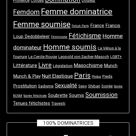
Provence
Cordes
Douleur
Femme dominatrice
Femdom
Femme soumise
France
Francis
Fetish Party
Fétichisme
Homme
Loup Dedobbeleer
Féminisme
Homme soumis
dominateur
La Vénus à la
fourrure
Le Cercle Rouge
Leopold von Sacher-Masoch
LGBT+
Livre
Littérature
Masochisme
Munch
Législation
Paris
Nuit Elastique
Munch & Play
Pieds
Photos
Sexualité
Prostitution
Sadisme
Sexy
Shibari
Soirée
Soirée
Soumission
Soubrette
Soumis
BDSM
Soirée fétichiste
Tenues fétichistes
Travesti
100% DOMINATRICES