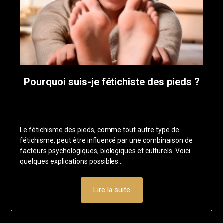
Pourquoi suis-je fétichiste des pieds ?
Posted
by
on
francisloup
Le fétichisme des pieds, comme tout autre type de
16
fétichisme, peut être influencé par une combinaison de
janvier
facteurs psychologiques, biologiques et culturels. Voici
2025
quelques explications possibles…
Lire la suite