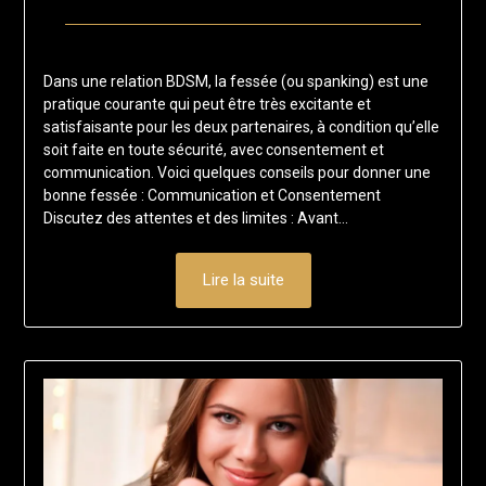
Posted
by
on
francisloup
Dans une relation BDSM, la fessée (ou spanking) est une
1
pratique courante qui peut être très excitante et
février
satisfaisante pour les deux partenaires, à condition qu’elle
2026
soit faite en toute sécurité, avec consentement et
communication. Voici quelques conseils pour donner une
bonne fessée : Communication et Consentement
Discutez des attentes et des limites : Avant…
Lire la suite