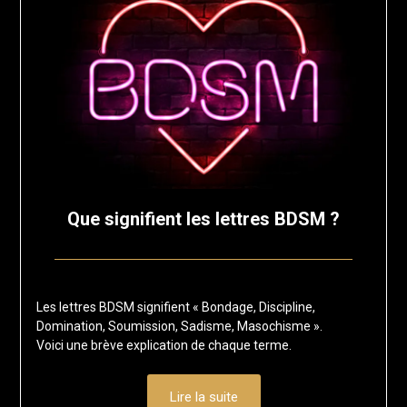
Que signifient les lettres BDSM ?
Posted
by
on
francisloup
Les lettres BDSM signifient « Bondage, Discipline,
19
Domination, Soumission, Sadisme, Masochisme ».
août
Voici une brève explication de chaque terme.
2024
Lire la suite