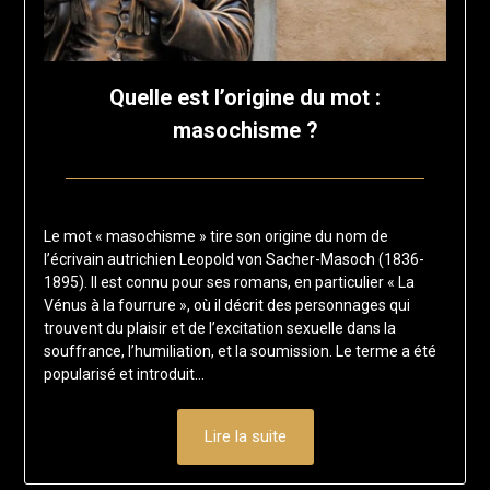
Quelle est l’origine du mot :
masochisme ?
Posted
by
on
francisloup
Le mot « masochisme » tire son origine du nom de
1
l’écrivain autrichien Leopold von Sacher-Masoch (1836-
août
1895). Il est connu pour ses romans, en particulier « La
2024
Vénus à la fourrure », où il décrit des personnages qui
trouvent du plaisir et de l’excitation sexuelle dans la
souffrance, l’humiliation, et la soumission. Le terme a été
popularisé et introduit…
Lire la suite