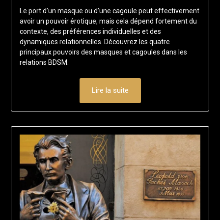
on
francisloup
Le port d’un masque ou d’une cagoule peut effectivement
19
avoir un pouvoir érotique, mais cela dépend fortement du
août
contexte, des préférences individuelles et des
2024
dynamiques relationnelles. Découvrez les quatre
principaux pouvoirs des masques et cagoules dans les
relations BDSM.
Lire la suite