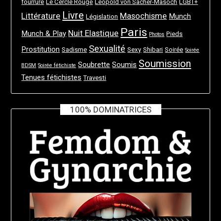
fourrure
Le Cercle Rouge
Leopold von Sacher-Masoch
LGBT+
Livre
Littérature
Masochisme
Munch
Législation
Paris
Nuit Elastique
Munch & Play
Pieds
Photos
Sexualité
Prostitution
Sadisme
Sexy
Shibari
Soirée
Soirée
Soumission
Soubrette
Soumis
BDSM
Soirée fétichiste
Tenues fétichistes
Travesti
100% DOMINATRICES