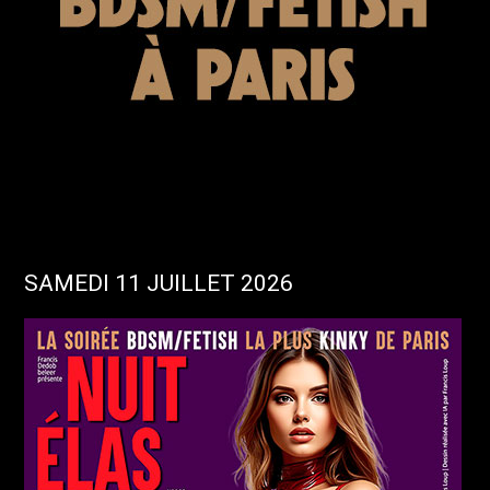
SAMEDI 11 JUILLET 2026