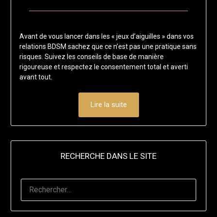
Posted
by
on
francisloup
Avant de vous lancer dans les « jeux d’aiguilles » dans vos
4
relations BDSM sachez que ce n’est pas une pratique sans
juin
risques. Suivez les conseils de base de manière
2025
rigoureuse et respectez le consentement total et averti
avant tout.
Lire la suite
RECHERCHE DANS LE SITE
RECHERCHER :