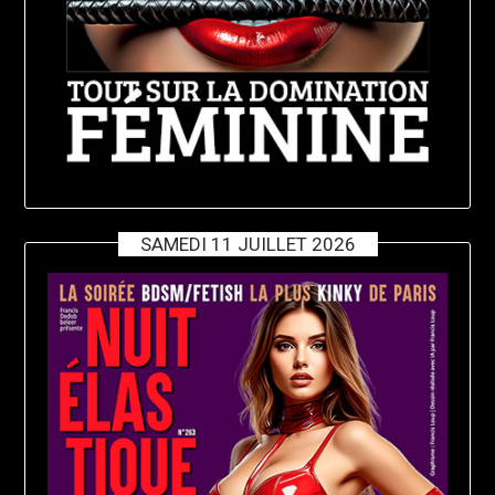
SAMEDI 11 JUILLET 2026