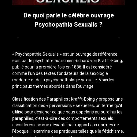
De quoi parle le célèbre ouvrage
Psychopathia Sexualis ?
Posted
by
on
francisloup
« Psychopathia Sexualis » est un ouvrage de référence
19
écrit par le psychiatre autrichien Richard von Krafft-Ebing,
février
publié pour la première fois en 1886. Il est considéré
2024
comme l’un des textes fondateurs de la sexologie
moderne et de la psychopathologie sexuelle. Voici les
principaux thèmes abordés dans l’ouvrage :
Classification des Paraphilies : Krafft-Ebing y propose une
classification des « perversions » sexuelles, un terme qu’il
utilise pour désigner ce que nous appelons aujourd’hui les
paraphilies, c’est-à-dire des comportements sexuels
considérés comme déviants par rapport aux normes de
l’époque. Il examine des pratiques telles que le fétichisme,