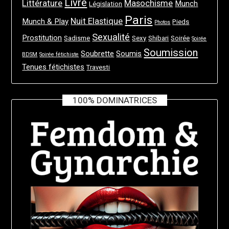
Livre
Littérature
Masochisme
Munch
Législation
Paris
Nuit Elastique
Munch & Play
Pieds
Photos
Sexualité
Prostitution
Sadisme
Sexy
Shibari
Soirée
Soirée
Soumission
Soubrette
Soumis
BDSM
Soirée fétichiste
Tenues fétichistes
Travesti
100% DOMINATRICES