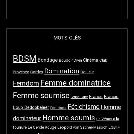
MOTS-CLÉS
BDSM
Bondage
Cinéma
Boudoir Divin
Club
Domination
Provence
Cordes
Douleur
Femme dominatrice
Femdom
Femme soumise
France
Francis
Fetish Party
Fétichisme
Homme
Loup Dedobbeleer
Féminisme
Homme soumis
dominateur
La Vénus à la
fourrure
Le Cercle Rouge
Leopold von Sacher-Masoch
LGBT+