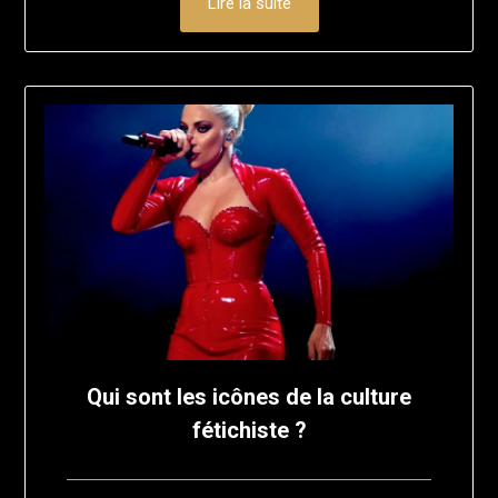
Lire la suite
Qui sont les icônes de la culture
fétichiste ?
Posted
by