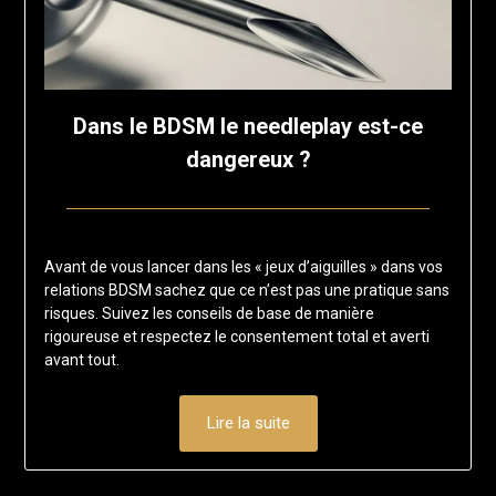
Dans le BDSM le needleplay est-ce
dangereux ?
Posted
by
on
francisloup
Avant de vous lancer dans les « jeux d’aiguilles » dans vos
4
relations BDSM sachez que ce n’est pas une pratique sans
juin
risques. Suivez les conseils de base de manière
2025
rigoureuse et respectez le consentement total et averti
avant tout.
Lire la suite