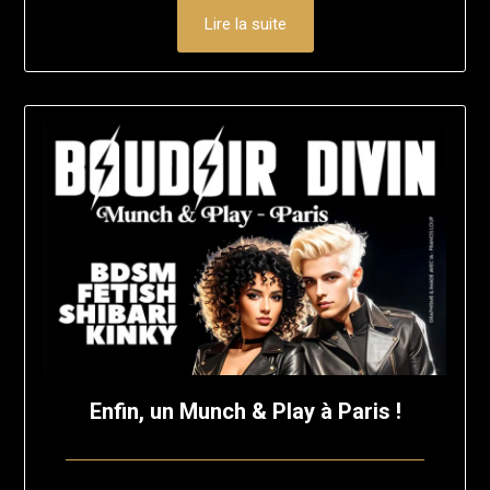
Lire la suite
Enfin, un Munch & Play à Paris !
Posted
by