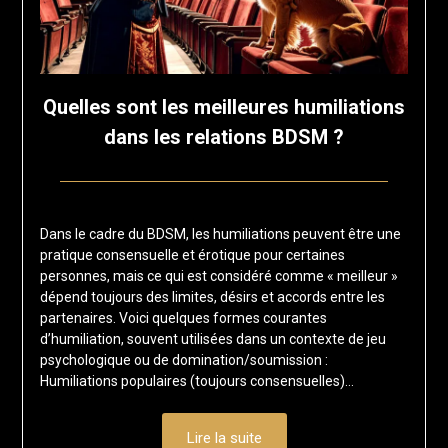
Quelles sont les meilleures humiliations
dans les relations BDSM ?
Posted
by
on
francisloup
Dans le cadre du BDSM, les humiliations peuvent être une
5
pratique consensuelle et érotique pour certaines
mai
personnes, mais ce qui est considéré comme « meilleur »
2025
dépend toujours des limites, désirs et accords entre les
partenaires. Voici quelques formes courantes
d’humiliation, souvent utilisées dans un contexte de jeu
psychologique ou de domination/soumission :
Humiliations populaires (toujours consensuelles)…
Lire la suite