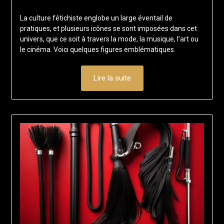
on
francisloup
La culture fétichiste englobe un large éventail de
1
pratiques, et plusieurs icônes se sont imposées dans cet
février
univers, que ce soit à travers la mode, la musique, l’art ou
2025
le cinéma. Voici quelques figures emblématiques.
Lire la suite