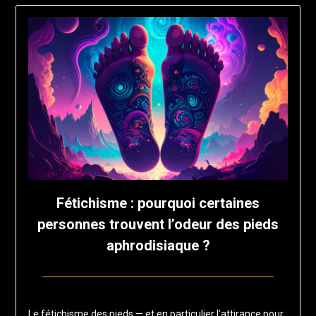
Fétichisme : pourquoi certaines
personnes trouvent l’odeur des pieds
aphrodisiaque ?
Posted
by
on
francisloup
Le fétichisme des pieds — et en particulier l’attirance pour