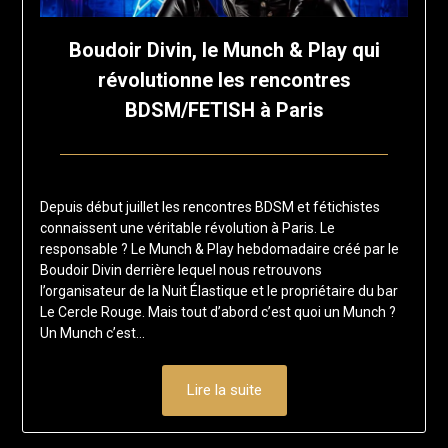
Boudoir Divin, le Munch & Play qui
révolutionne les rencontres
BDSM/FETISH à Paris
Posted
by
on
francisloup
Depuis début juillet les rencontres BDSM et fétichistes
4
connaissent une véritable révolution à Paris. Le
janvier
responsable ? Le Munch & Play hebdomadaire créé par le
2026
Boudoir Divin derrière lequel nous retrouvons
l’organisateur de la Nuit Élastique et le propriétaire du bar
Le Cercle Rouge. Mais tout d’abord c’est quoi un Munch ?
Un Munch c’est…
Lire la suite