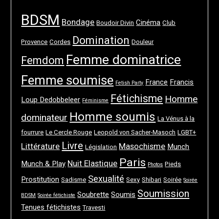
BDSM
Bondage
Cinéma
Boudoir Divin
Club
Domination
Provence
Cordes
Douleur
Femme dominatrice
Femdom
Femme soumise
France
Francis
Fetish Party
Fétichisme
Homme
Loup Dedobbeleer
Féminisme
Homme soumis
dominateur
La Vénus à la
fourrure
Le Cercle Rouge
Leopold von Sacher-Masoch
LGBT+
Livre
Littérature
Masochisme
Munch
Législation
Paris
Nuit Elastique
Munch & Play
Pieds
Photos
Sexualité
Prostitution
Sadisme
Sexy
Shibari
Soirée
Soirée
Soumission
Soubrette
Soumis
BDSM
Soirée fétichiste
Tenues fétichistes
Travesti