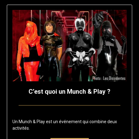
C’est quoi un Munch & Play ?
Posted
by
on
francisloup
Un Munch & Play est un événement qui combine deux
14
activités.
juin
2025