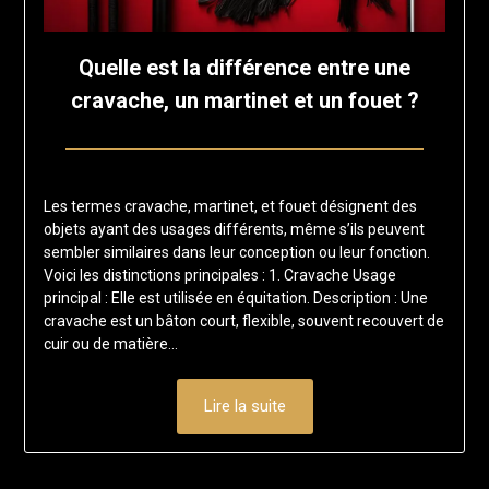
Quelle est la différence entre une
cravache, un martinet et un fouet ?
Posted
by
on
francisloup
Les termes cravache, martinet, et fouet désignent des
25
objets ayant des usages différents, même s’ils peuvent
janvier
sembler similaires dans leur conception ou leur fonction.
2025
Voici les distinctions principales : 1. Cravache Usage
principal : Elle est utilisée en équitation. Description : Une
cravache est un bâton court, flexible, souvent recouvert de
cuir ou de matière…
Lire la suite